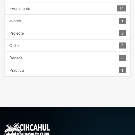
Evenimente
49
events
1
Proiecte
3
Ordin
9
Decada
2
Practica
1