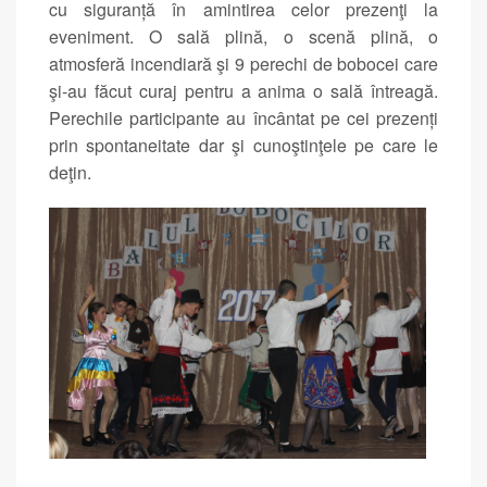
cu siguranță în amintirea celor prezenţi la
eveniment. O sală plină, o scenă plină, o
atmosferă incendiară şi 9 perechi de bobocei care
şi-au făcut curaj pentru a anima o sală întreagă.
Perechile participante au încântat pe cei prezenți
prin spontaneitate dar şi cunoştinţele pe care le
deţin.