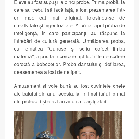
Elevii au fost supuși la cinci probe. Prima probă, la
care au trebuit să facă față, a fost prezentarea într-
un mod cât mai original, folosindu-se de
creativitate şi ingeniozitate. A urmat apoi proba de
inteligență, în care participanții au răspuns la
întrebări de cultură generală. Următoarea proba,
cu tematica “Cunosc și scriu corect limba
maternă”, a pus la încercare aptitudinile de scriere
corectă a boboceilor. Proba dansului și defilarea,
deasemenea a fost de nelipsit.
Amuzament şi voie bună au fost cuvintele cheie
ale balului din anul acesta. Iar în final juriul format
din profesori și elevi au anunțat câştigătorii.