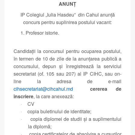
ANUNȚ
IP Colegiul „Iulia Hasdeu” din Cahul anunță
concurs pentru suplinirea postului vacant:
Profesor istorie.
Candidaţii la concursul pentru ocuparea postului,
în termen de 10 de zile de la anunţarea publică a
concursului, depun şi înregistrează la serviciul
secretariat (of. 105 sau 207) al IP CIHC, sau on-
line la adresa de e-mail
cihsecretariat@cihcahul.md
cererea de
înscriere
, la care anexează:
CV
·
copia buletinului de identitate;
·
copia diplomei de studii şi a suplimentului
·
la diplomă;
copia certificatelor de absolvire a cursurilor
·