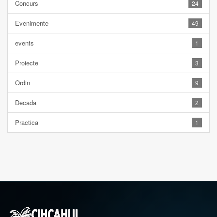
Concurs
24
Evenimente
49
events
1
Proiecte
3
Ordin
9
Decada
2
Practica
1