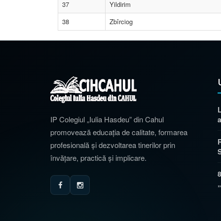
37
Yildirim
38
Zbîrciog
L
IP Colegiul „Iulia Hasdeu” din Cahul
a
promovează educația de calitate, formarea
profesională și dezvoltarea tinerilor prin
învățare, practică și implicare.