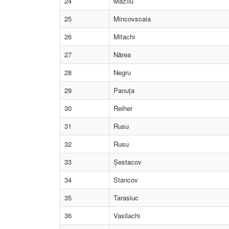
24
Mazîlu
25
Mincovscaia
26
Mitachi
27
Nărea
28
Negru
29
Panuța
30
Reiher
31
Rusu
32
Rusu
33
Șestacov
34
Stancov
35
Tarasiuc
36
Vasilachi