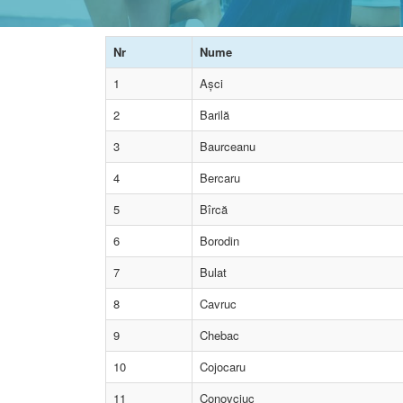
Nr
Nume
1
Așci
2
Barilă
3
Baurceanu
4
Bercaru
5
Bîrcă
6
Borodin
7
Bulat
8
Cavruc
9
Chebac
10
Cojocaru
11
Conovciuc