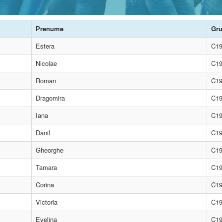
Prenume
Gr
Estera
C1
Nicolae
C1
Roman
C1
Dragomira
C1
Iana
C1
Danil
C1
Gheorghe
C1
Tamara
C1
Corina
C1
Victoria
C1
Evelina
C1