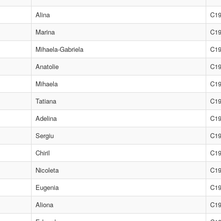
Alina
C1
Marina
C1
Mihaela-Gabriela
C1
Anatolie
C1
Mihaela
C1
Tatiana
C1
Adelina
C1
Sergiu
C1
Chiril
C1
Nicoleta
C1
Eugenia
C1
Aliona
C1