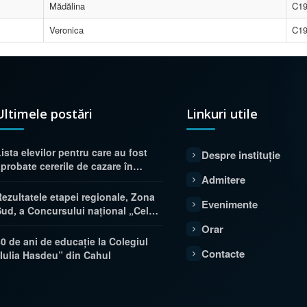
Mădălina
C1
Veronica
C1
Ultimele postări
Linkuri utile
ista elevilor pentru care au fost
Despre instituție
probate cererile de cazare în
Admitere
cămin, anul de studii 2026–2027
Rezultatele etapei regionale, Zona
Evenimente
Sud, a Concursului național „Cel
mai bun plan de afaceri 2026”
Orar
80 de ani de educație la Colegiul
Contacte
„Iulia Hasdeu” din Cahul