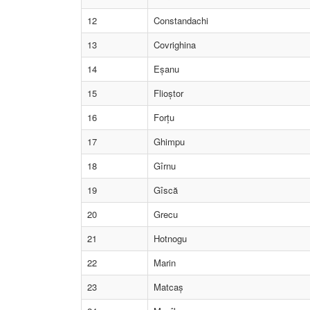
12
Constandachi
13
Covrighina
14
Eșanu
15
Flioștor
16
Forțu
17
Ghimpu
18
Gîrnu
19
Gîscă
20
Grecu
21
Hotnogu
22
Marin
23
Matcaș