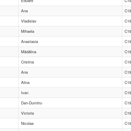
Eduard
C1
Ana
C1
Vladislav
C1
Mihaela
C1
Anastasia
C1
Mădălina
C1
Cristina
C1
Ana
C1
Alina
C1
Ivan
C1
Dan-Dumitru
C1
Victoria
C1
Nicolae
C1