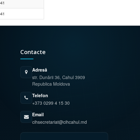
941
941
Contacte
Adresă
str. Dunării 36, Cahul 3909
Republica Moldova
Telefon
+373 0299 4 15 30
Email
cihsecretariat@cihcahul.md