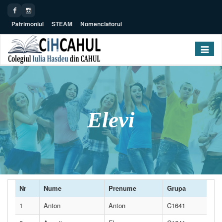
Patrimoniul
STEAM
Nomenclatorul
Toggle navig
Elevi
Nr
Nume
Prenume
Grupa
1
Anton
Anton
C1641