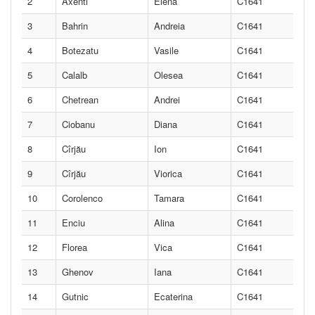
2
Axenti
Elena
C1641
3
Bahrin
Andreia
C1641
4
Botezatu
Vasile
C1641
5
Calalb
Olesea
C1641
6
Chetrean
Andrei
C1641
7
Ciobanu
Diana
C1641
8
Cîrjău
Ion
C1641
9
Cîrjău
Viorica
C1641
10
Corolenco
Tamara
C1641
11
Enciu
Alina
C1641
12
Florea
Vica
C1641
13
Ghenov
Iana
C1641
14
Gutnic
Ecaterina
C1641